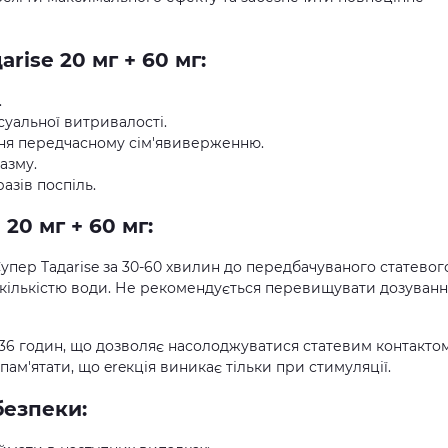
rise 20 мг + 60 мг:
.
суальної витривалості.
ння передчасному сім'явиверженню.
азму.
азів поспіль.
20 мг + 60 мг:
упер Taдаrise за 30-60 хвилин до передбачуваного статевог
 кількістю води. Не рекомендується перевищувати дозуванн
о 36 годин, що дозволяє насолоджуватися статевим контакто
пам'ятати, що ereкція виникає тільки при стимуляції.
безпеки: