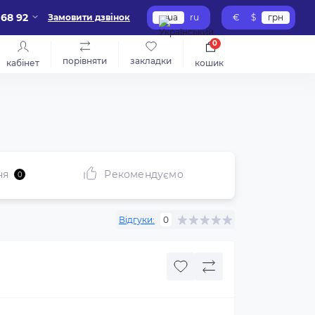
 68 92
Замовити дзвінок
ua
ru
€
$
грн
0
порівняти
закладки
кабінет
кошик
ня
Рекомендуємо
0
Відгуки:
0