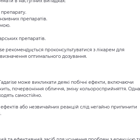
ймати в наступних випадках:
 препарату.
ензивних препаратів.
мою.
арських препаратів.
se рекомендується проконсультуватися з лікарем для
визначення оптимального дозування.
Taдаrise може викликати деякі побічні ефекти, включаючи
ить, почервоніння обличчя, зміну кольоросприйняття. Одна
одять самостійно.
 ефектів або незвичайних реакцій слід негайно припинити
.
ійний та ефективний засіб для усунення проблем з ерекцією т