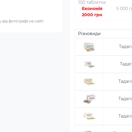
100 таблеток
Економія
5 000 
2000 грн
 від фотографії на сайті
Різновиди
Taдаri
Taдаr
Taдаri
Taдаri
Taдаri