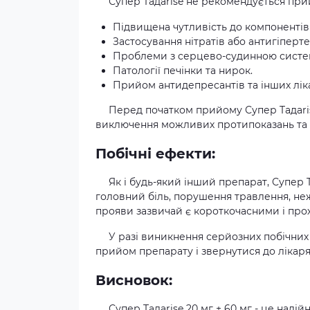
Супер Taдаrise не рекомендується при
Підвищена чутливість до компонентів
Застосування нітратів або антигіперт
Проблеми з серцево-судинною систе
Патології печінки та нирок.
Прийом антидепресантів та інших лік
Перед початком прийому Супер Taдаri
виключення можливих протипоказань та 
Побічні ефекти:
Як і будь-який інший препарат, Супер 
головний біль, порушення травлення, неж
прояви зазвичай є короткочасними і прох
У разі виникнення серйозних побічних
прийом препарату і звернутися до лікаря
Висновок:
Супер Taдаrise 20 мг + 60 мг - це над