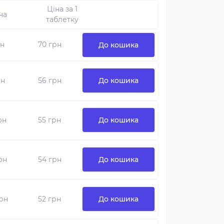
Ціна за 1
на
таблетку
рн
70 грн
До кошика
рн
56 грн
До кошика
рн
55 грн
До кошика
грн
54 грн
До кошика
грн
52 грн
До кошика