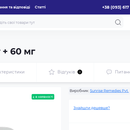
+38 (093) 617
ння та відповіді
Статті
 + 60 мг
ктеристики
Відгуків
Питан
0
Виробник:
Sunrise Remedies Pvt.
є в наявності
Знайшли дешевше?