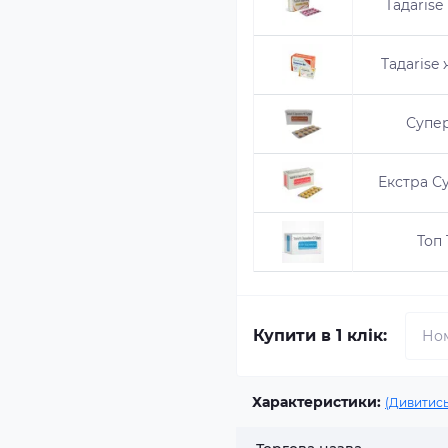
Taдаrise
Taдаrise 
Супер
Екстра Су
Топ 
Купити в 1 клік:
Характеристики:
(Дивитись