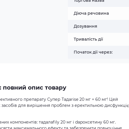
Торгова назва
Діюча речовина
Дозування
Тривалість дії
Початок дії через:
г: повний опис товару
ективного препарату Супер Taдаrise 20 мг + 60 мг! Цей
х засобів для вирішення проблем з еректильною дисфункці
них компонентів: тадалafilу 20 мг і dapoксетину 60 мг.
осягти максимального ефекту та забезпечити повноцінне