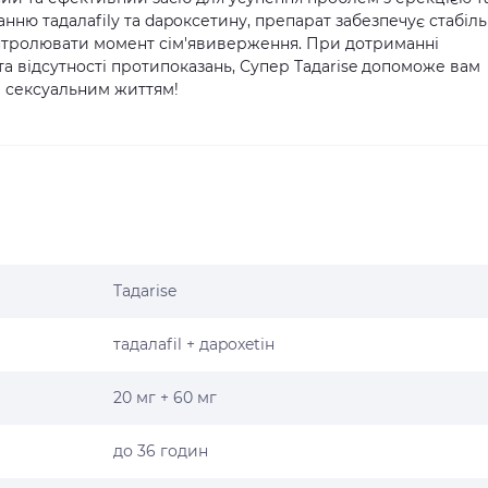
нню тадалafilу та dapoксетину, препарат забезпечує стабіл
онтролювати момент сім'явиверження. При дотриманні
 відсутності протипоказань, Супер Taдаrise допоможе вам
 сексуальним життям!
Taдаrise
тадалafil + даpoxetін
20 мг + 60 мг
до 36 годин