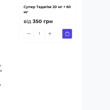
Супер Taдаrise 20 мг + 60
мг
від
350 грн
о
я
м