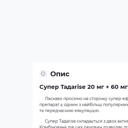
Опис
Супер Taдаrise 20 мг + 60 м
Ласкаво просимо на сторінку супер-еф
препарат є одним з найбільш популярни
та передчасною еякуляцією.
Супер Taдаrise складається з двох актив
Комбінована дія цих речовин дозволяє д