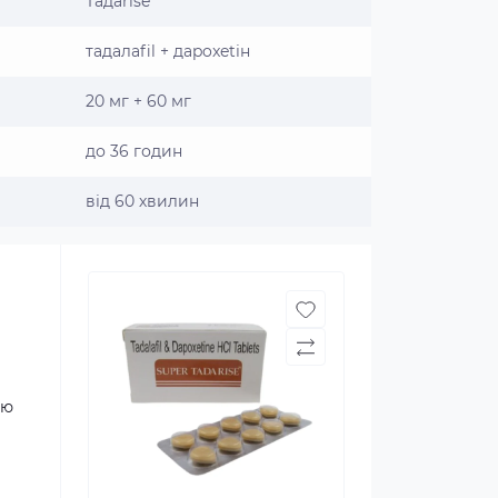
Taдаrise
тадалafil + даpoxetін
20 мг + 60 мг
до 36 годин
від 60 хвилин
єю