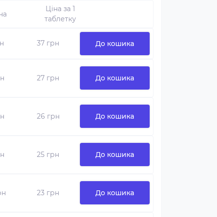
Ціна за 1
на
таблетку
рн
37 грн
До кошика
рн
27 грн
До кошика
рн
26 грн
До кошика
рн
25 грн
До кошика
рн
23 грн
До кошика