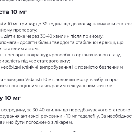
та 10 мг
istи 10 мг триває до 36 годин, що дозволяє планувати статев
ийому препарату;
є діяти вже через 30-40 хвилин після прийому;
опомагає досягти більш твердої та стабільної ерекції, що
я статевим актом;
- препарат покращує кровообіг в органах малого тазу,
ивалість під час статевого акту;
 необхідні клінічні випробування і є повністю безпечним
- завдяки Vidalistі 10 мг, чоловіки можуть забути про
тися повноцінним та яскравим сексуальним життям.
у 10 мг
 всередину, за 30-40 хвилин до передбачуваного статевого
зування активної речовини - 10 мг тадалafilу. За необхідност
овинно бути погоджено з лікарем.