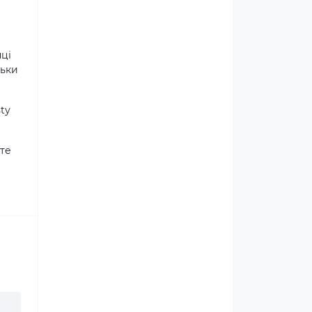
пці
льки
tу
оте