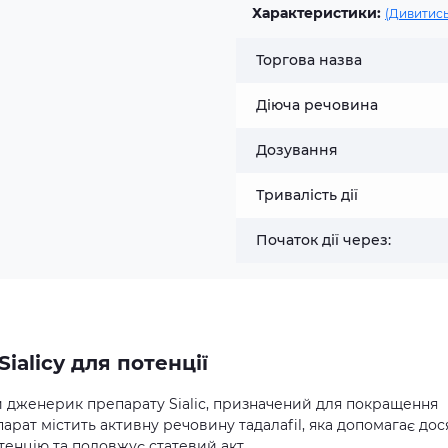
Характеристики:
(Дивитись
Торгова назва
Діюча речовина
Дозування
Тривалість дії
Початок дії через:
ialiсу для потенції
й дженерик препарату Sialiс, призначений для покращення
парат містить активну речовину тадалafil, яка допомагає дос
отенцію та подовжує статевий акт.