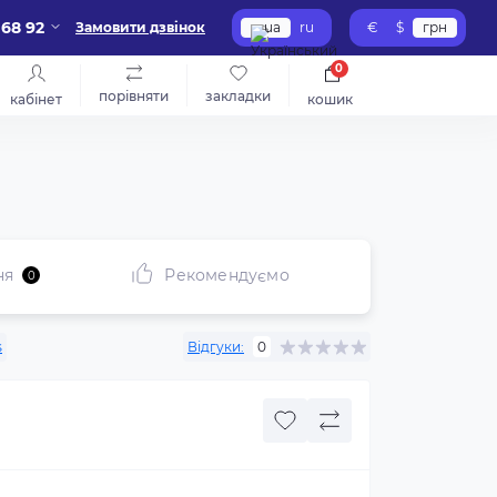
 68 92
Замовити дзвінок
ua
ru
€
$
грн
0
порівняти
закладки
кабінет
кошик
ня
Рекомендуємо
0
s
Відгуки:
0