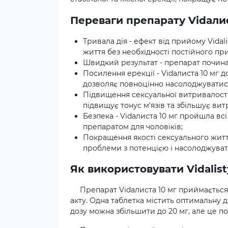
Переваги препарату Vidaлис
Тривала дія - ефект від прийому Vidal
життя без необхідності постійного пр
Швидкий результат - препарат почина
Посилення ерекції - Vidaлиста 10 мг д
дозволяє повноцінно насолоджуватис
Підвищення сексуальної витривалості 
підвищує тонус м'язів та збільшує витр
Безпека - Vidaлиста 10 мг пройшла всі
препаратом для чоловіків;
Покращення якості сексуального життя 
проблеми з потенцією і насолоджува
Як використовувати Vidalist
Препарат Vidaлиста 10 мг приймається
акту. Одна таблетка містить оптимальну до
дозу можна збільшити до 20 мг, але це п