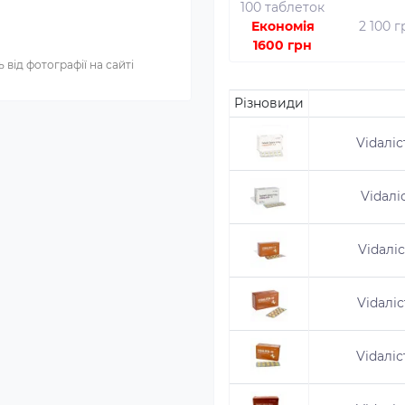
100 таблеток
Економія
2 100 
1600 грн
 від фотографії на сайті
Різновиди
Vidaліс
Vidaлі
Vidaліс
Vidaліс
Vidaліс