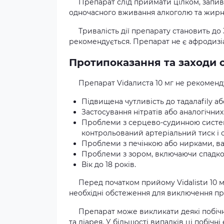
Препарат слід приймати цілком, запив
одночасного вживання алкоголю та жирної
Тривалість дії препарату становить д
рекомендується. Препарат не є афродизі
Протипоказання та заходи 
Препарат Vidaлиста 10 мг не рекоменд
Підвищена чутливість до тадалafilу а
Застосування нітратів або аналогічних
Проблеми з серцево-судинною систем
контрольований артеріальний тиск і с
Проблеми з печінкою або нирками, ва
Проблеми з зором, включаючи спадков
Вік до 18 років.
Перед початком прийому Vidalistи 10 
необхідні обстеження для виключення пр
Препарат може викликати деякі побічн
та діарея. У більшості випадків ці побічн