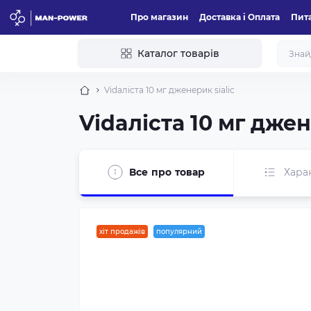
Про магазин
Доставка і Оплата
Пита
Каталог товарів
Vidaліста 10 мг дженерик sialiс
Vidaліста 10 мг джен
Все про товар
Хара
хіт продажів
популярний