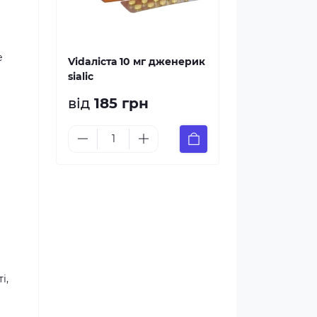
е
Vidaліста 10 мг дженерик
sialiс
від
185 грн
і,