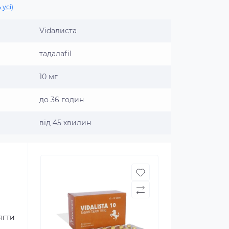
 усі)
Vidaлиста
тадалafil
10 мг
до 36 годин
від 45 хвилин
ягти