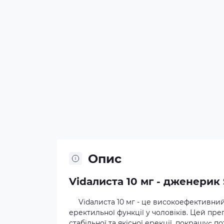
Опис
Vidaлиста 10 мг - дженерик S
Vidaлиста 10 мг - це високоефективни
еректильної функції у чоловіків. Цей пре
стабільної та якісної ерекції, покращує п