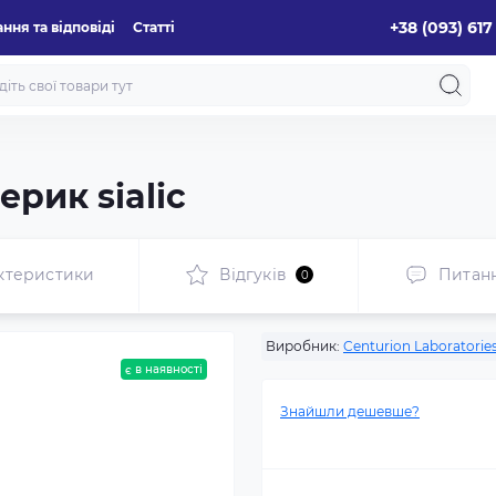
+38 (093) 617
ння та відповіді
Статті
ерик sialiс
ктеристики
Відгуків
Питан
0
Виробник:
Centurion Laboratorie
є в наявності
Знайшли дешевше?