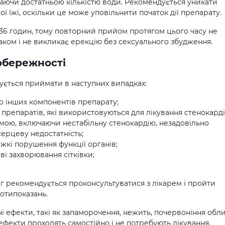
аючи достатньою кількістю води. Рекомендується уникати
 їжі, оскільки це може уповільнити початок дії препарату.
о 36 годин, тому повторний прийом протягом цього часу не
аком і не викликає ерекцію без сексуального збудження.
обережності
ується приймати в наступних випадках:
бо інших компонентів препарату;
 препаратів, які використовуються для лікування стенокардії
ою, включаючи нестабільну стенокардію, незадовільно
ерцеву недостатність;
жкі порушення функції органів;
і захворювання сітківки;
мг рекомендується проконсультуватися з лікарем і пройти
отипоказань.
і ефекти, такі як запаморочення, нежить, почервоніння обл
і ефекти проходять самостійно і не потребують лікування.