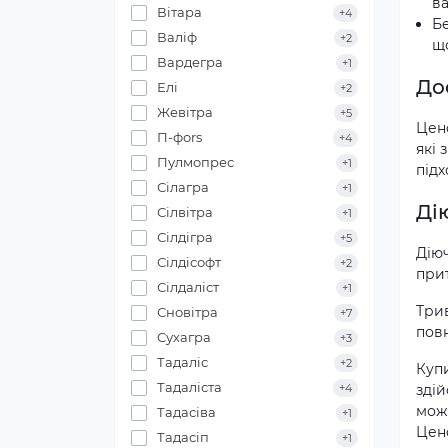
ва
Вітара
+4
Бе
Валіф
+2
що
Вардегра
+1
До
Елі
+2
Жевітра
+5
Ценф
П-фоrs
+4
які 
Пулмопрес
+1
підх
Сілагра
+1
Ді
Сілвітра
+1
Сілдігра
+5
Діюч
Сілдісофт
+2
прит
Сілдаліст
+1
Трив
Сновітра
+7
повн
Сухагра
+3
Тадаліс
+2
Купи
Тадаліста
здій
+4
мож
Тадасіва
+1
Цен
Тадасіп
+1