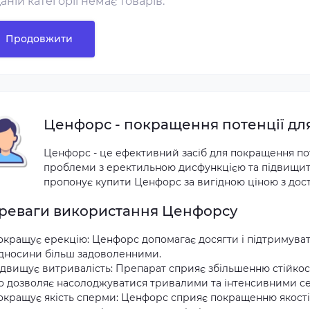
даній категорії немає товарів.
Продовжити
Ценфорс - покращення потенції для
Ценфорс - це ефективний засіб для покращення пот
проблеми з еректильною дисфункцією та підвищит
пропонує купити Ценфорс за вигідною ціною з доста
реваги використання Ценфорсу
окращує ерекцію: Ценфорс допомагає досягти і підтримуват
ідносини більш задоволенними.
двищує витривалість: Препарат сприяє збільшенню стійкості
о дозволяє насолоджуватися тривалими та інтенсивними с
окращує якість сперми: Ценфорс сприяє покращенню якост