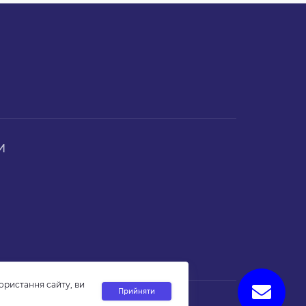
И
ристання сайту, ви
Прийняти