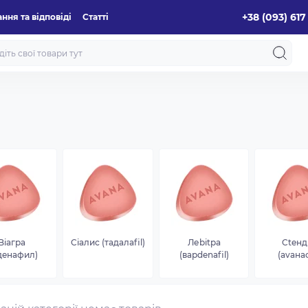
+38 (093) 617
ння та відповіді
Статті
Biaгра
Ciaлис (тадалafil)
Леbitpa
Cteнд
lдeнафил)
(варdenafil)
(avaна