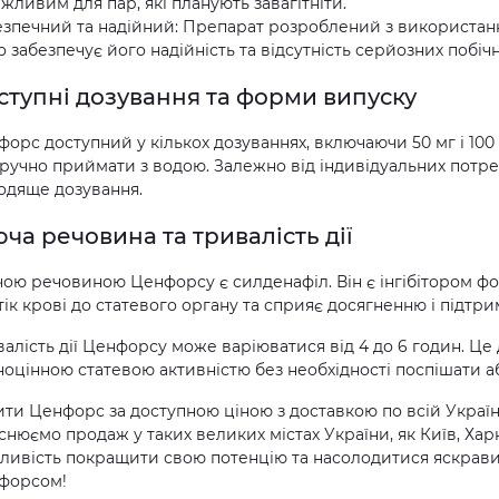
жливим для пар, які планують завагітніти.
зпечний та надійний: Препарат розроблений з використання
 забезпечує його надійність та відсутність серйозних побічн
ступні дозування та форми випуску
орс доступний у кількох дозуваннях, включаючи 50 мг і 100 м
зручно приймати з водою. Залежно від індивідуальних потр
одяще дозування.
юча речовина та тривалість дії
ою речовиною Ценфорсу є силденафіл. Він є інгібітором фо
ік крові до статевого органу та сприяє досягненню і підтри
алість дії Ценфорсу може варіюватися від 4 до 6 годин. Ц
оцінною статевою активністю без необхідності поспішати а
ти Ценфорс за доступною ціною з доставкою по всій Україн
снюємо продаж у таких великих містах України, як Київ, Харк
ливість покращити свою потенцію та насолодитися яскрави
форсом!