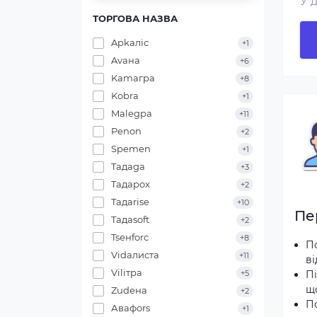
У 
ТОРГОВА НАЗВА
Apkaліс
+1
Avана
+6
Kamaгра
+8
Kobrа
+1
Malegра
+11
Penon
+2
Spemen
+1
Taдаga
+3
Taдаpox
+2
Taдаrise
+10
Пе
Taдаsoft
+2
Tsенforс
+8
П
Vidaлиста
+11
в
Viliтра
Пі
+5
щ
Zudена
+2
П
Авафоrs
+1