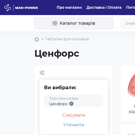
Про магазин
Доставка і Оплата
Пита
Каталог товарів
Таблетки для чоловіків
Ценфорс
Ви вибрали:
Торгова назва:
Ценфорс
(si
Скасувати
Уточнити