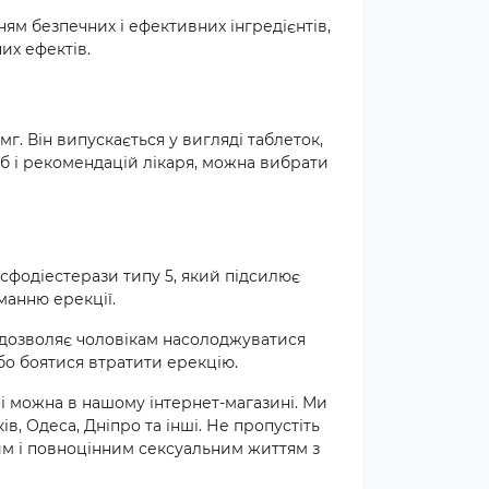
м безпечних і ефективних інгредієнтів,
их ефектів.
г. Він випускається у вигляді таблеток,
еб і рекомендацій лікаря, можна вибрати
сфодіестерази типу 5, який підсилює
манню ерекції.
е дозволяє чоловікам насолоджуватися
бо боятися втратити ерекцію.
і можна в нашому інтернет-магазині. Ми
ів, Одеса, Дніпро та інші. Не пропустіть
м і повноцінним сексуальним життям з