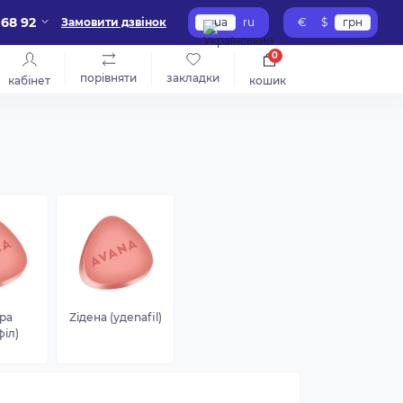
 68 92
Замовити дзвінок
ua
ru
€
$
грн
0
порівняти
закладки
кабінет
кошик
ра
Ziдена (удеnafil)
філ)