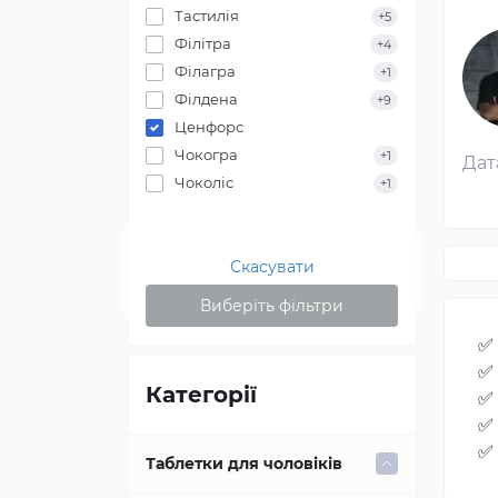
Тастилія
+5
Філітра
+4
Філагра
+1
Філдена
+9
Ценфорс
Чокогра
+1
Дат
Чоколіс
+1
Скасувати
Виберіть фільтри
✅ 
✅ 
Категорії
✅
✅
✅
Таблетки для чоловіків