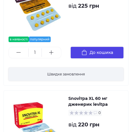
від
225 грн
в наявності
популярний
До кошика
Швидке замовлення
Snovітра XL 60 мг
дженерик levitра
0
від
220 грн