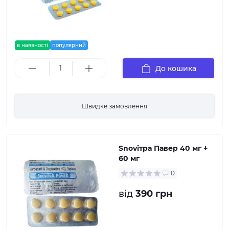
в наявності
популярний
До кошика
Швидке замовлення
Snovітра Павер 40 мг +
60 мг
0
від
390 грн