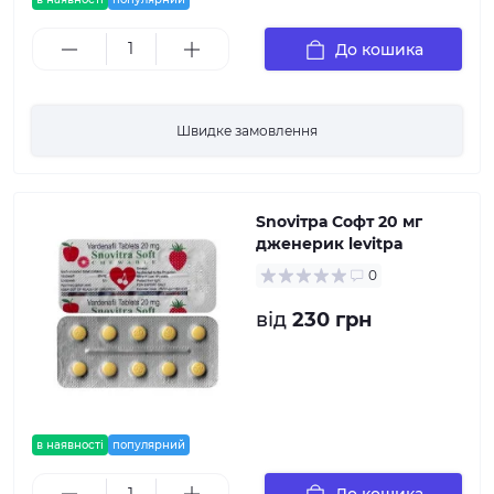
До кошика
Швидке замовлення
Snovітра Софт 20 мг
дженерик levitра
0
від
230 грн
в наявності
популярний