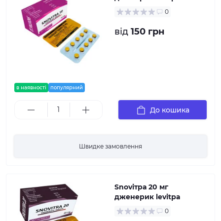
0
від
150 грн
в наявності
популярний
До кошика
Швидке замовлення
Snovітра 20 мг
дженерик levitра
0