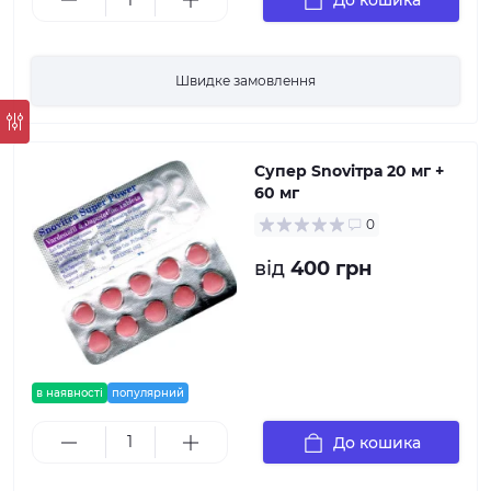
До кошика
Швидке замовлення
Супер Snovітра 20 мг +
60 мг
0
від
400 грн
в наявності
популярний
До кошика