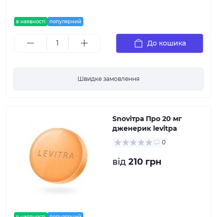
в наявності
популярний
До кошика
Швидке замовлення
Snovітра Про 20 мг
дженерик levitра
0
від
210 грн
в наявності
популярний